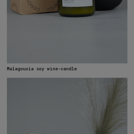
Malagousia soy wine-candle