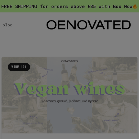
FREE SHIPPING for orders above €85 with Box Now
blog
WINE 101