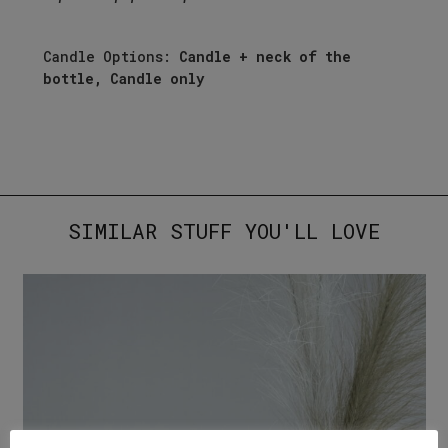
Candle Options:
Candle + neck of the
bottle, Candle only
SIMILAR STUFF YOU'LL LOVE