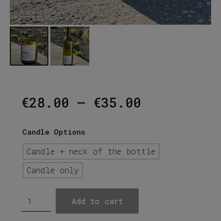
Price
€
28.00
–
€
35.00
range:
€28.00
through
Candle Options
€35.00
Candle + neck of the bottle
Candle only
Nykteri
Add to cart
Soy
Wine