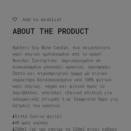
Candle
quantity
Add to wishlist
ABOUT THE PRODUCT
Nykteri Soy Wine Candle, ένα χειροποίητο
κερί σόγιας εμπνευσμένο από το κρασί
Νυχτέρι Σαντορίνης. Δημιουργημένο σε
ανακυκλωμένο μπουκάλι κρασιού, προσφέρει
ζεστό και ατμοσφαιρικό άρωμα με οινικό
χαρακτήρα.Κατασκευασμένο από 100% φυτικό
κερί σόγιας, vegan και φιλικό προς το
περιβάλλον, αποτελεί ιδανική επιλογή για
χαλαρωτικές στιγμές ή ως ξεχωριστό δώρο για
λάτρεις του κρασιού.
🕯διπλό ξύλινο φυτίλι
🕯40 ώρες καύσης
🕯250ml (εκ των οποίων τα 220ml είναι καθαρό